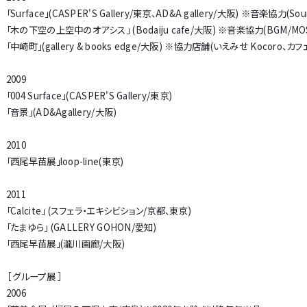
「Surface」(CASPER'S Gallery/東京、AD&A gallery/大阪) ※音楽協力(Sou
「木の下空の上空中のオアシス」 (Bodaiju cafe/大阪) ※音楽協力(BGM/MOS
「中崎町」(gallery & books edge/大阪) ※協力店舗(いえみせ Kocoro、カ
2009
「004 Surface」(CASPER'S Gallery/東京)
「音景」(AD&Agallery/大阪)
2010
「西尾早苗展」loop-line(東京)
2011
「Calcite」 (スフェラ・エキシビション/京都、東京)
「たまゆら」 (GALLERY GOHON/愛知)
「西尾早苗展」(瀧川画廊/大阪)
［ グループ展 ］
2006
鑿跡高台トレイ
カップ＜丸＞