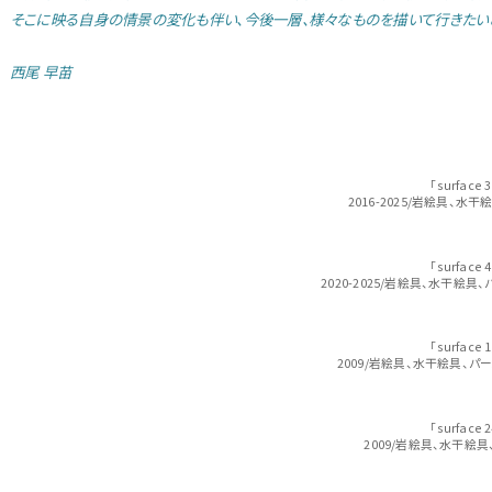
そこに映る自身の情景の変化も伴い、今後一層、様々なものを描いて行きたいと
西尾 早苗
「surface 
2016-2025/岩絵具、水
「surface 
2020-2025/岩絵具、水干絵具
「surface 
2009/岩絵具、水干絵具、パ
「surface 
2009/岩絵具、水干絵