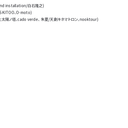
nd installation/白石隆之)
KITOO、O-moto)
フェ太陽ノ塔、cado verde、 朱夏/天劇キネマトロン、nooktour)
カップ＜角＞