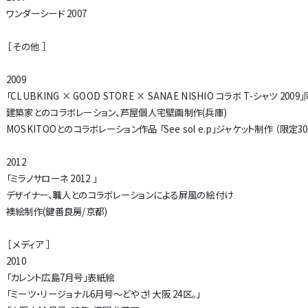
ワンダーシード 2007
［ その他 ］
2009
「CLUBKING × GOOD STORE × SANAE NISHIO コラボ T-シャツ 2009」
建築家とのコラボレーション、芦屋個人宅壁画制作(兵庫)
MOSKITOOとのコラボレーション作品 「See sol e.p」ジャケット制作 （限
2012
「ミラノサローネ 2012 」
デザイナー、職人とのコラボレーションによる屏風の絵付け
襖絵制作(鍵善良房/京都)
［ メディア ］
2010
「カレント広島7月号」表紙絵
「ミーツ・リージョナル6月号〜どやさ! 大阪 24区。」