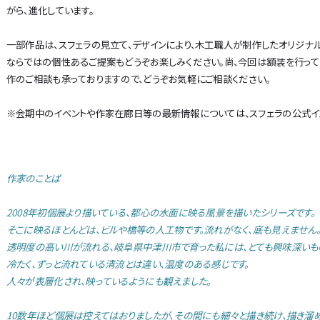
がら、進化しています。
一部作品は、スフェラの見立て、デザインにより、木工職人が制作したオリジナル
ならではの個性あるご提案もどうぞお楽しみください。尚、今回は額装を行っ
作のご相談も承っておりますので、どうぞお気軽にご相談ください。
※会期中のイベントや作家在廊日等の最新情報については、スフェラの公式イン
作家のことば
2008年初個展より描いている、都心の水面に映る風景を描いたシリーズです。
そこに映るほとんどは、ビルや橋等の人工物です。流れがなく、底も見えません
透明度の高い川が流れる、岐阜県中津川市で育った私には、とても興味深いも
冷たく、ずっと流れている清流とは違い、温度のある感じです。
人々が表層化され、映っているようにも観えました。
10数年ほど個展は控えてはおりましたが、その間にも細々と描き続け、描き溜め