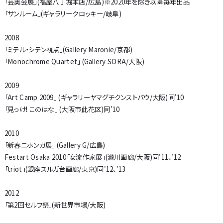
「芸美会展」(福屋八丁堀本店/広島)※2020年を除き以降毎年出品
¥20,000
（税別）
¥3,000
（税別）
「サンルーム」(ギャラリークロッキー/岐阜)
2008
「ミテル・シテン視点」(Gallery Maronie/京都)
「Monochrome Quartet」 (Gallery SORA/大阪)
2009
「Art Camp 2009」 (ギャラリーヤマグチクンストバウ/大阪)同'10
「見っけ! このはな」 (大阪市此花区)同'10
2010
「新春ニホンガ展」 (Gallery G/広島)
Festart Osaka 2010「女流作家展」(瀧川画廊/大阪)同'11、′12
「triot」(銀座スルガ台画廊/東京)同'12、'13
2012
「第2回セルフ祭」(新世界市場/大阪)