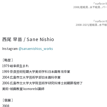
「surface 
2008/岩絵具、水干絵具、パ
「surface 
2008-2025/岩絵具、水
西尾 早苗 / Sane Nishio
Instagram
@sanaenishios_works
［ 略歴 ］
1979 岐阜県生まれ
1999 奈良芸術短期大学美術学科日本画専攻卒業
2004 広島市立大学芸術学部日本画科卒業
2006 広島市立大学大学院芸術学研究科博士前期課程修了
美術・絵画教室 komorebi講師
［ 個展 ］
2008