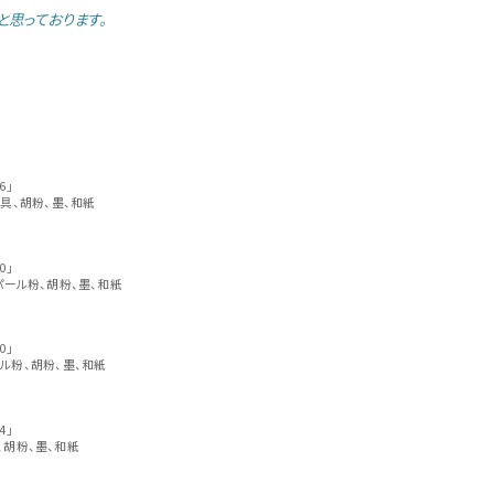
思っております。
36」
干絵具、胡粉、墨、和紙
40」
、パール粉、胡粉、墨、和紙
10」
ール粉、胡粉、墨、和紙
24」
具、胡粉、墨、和紙