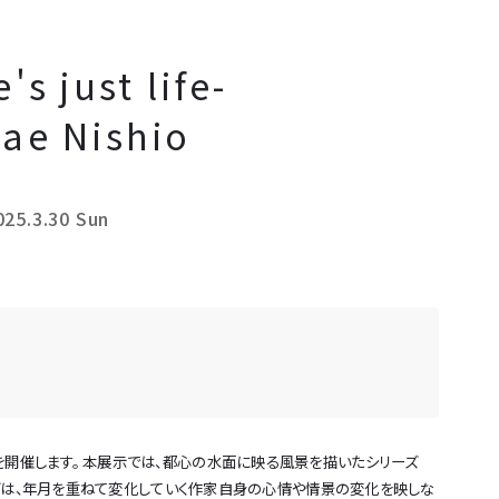
shopping_cart
ONLINE STORE
language
expand_more
JP
language
EN
's just life-
language
FR
e Nishio
language
IT
language
ZH
language
KO
025.3.30 Sun
個展を開催します。 本展示では、都心の水面に映る風景を描いたシリーズ
e」シリーズは、年月を重ねて変化していく作家自身の心情や情景の変化を映しな