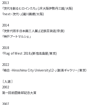
2013
「次代を創るヒロインたち」 (JR大阪伊勢丹三越/大阪)
「next~次代~」(瀧川画廊/大阪)
2014
「次世代若手日本画三人展」(近鉄百貨店/奈良)
「神戸アートマルシェ」
2018
「Flag of West 2018」(新宿高島屋/東京)
2022
「絡合 -Hiroshima City University12-」（創英ギャラリー/東京）
［ 入選 ］
2002
第一回前田青邨記念大賞
2007