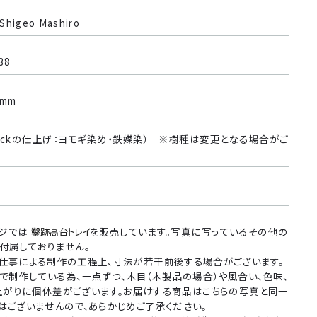
higeo Mashiro
38
 mm
lackの仕上げ：ヨモギ染め・鉄媒染） ※樹種は変更となる場合がご
ージでは
鑿跡高台トレイ
を販売しています。写真に写っているその他の
付属しておりません。
仕事による制作の工程上、寸法が若干前後する場合がございます。
で制作している為、一点ずつ、木目（木製品の場合）や風合い、色味、
上がりに個体差がございます。お届けする商品はこちらの写真と同一
はございませんので、あらかじめご了承ください。