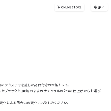
shopping_cart
ONLINE STORE
language
expand_more
JP
language
EN
language
FR
language
IT
language
ZH
language
KO
跡のテクスチャを施した高台付きの木製トレイ。
したブラックと、素地のままのナチュラルの2つの仕上げからお選び
変化による風合いの変化もお楽しみください。