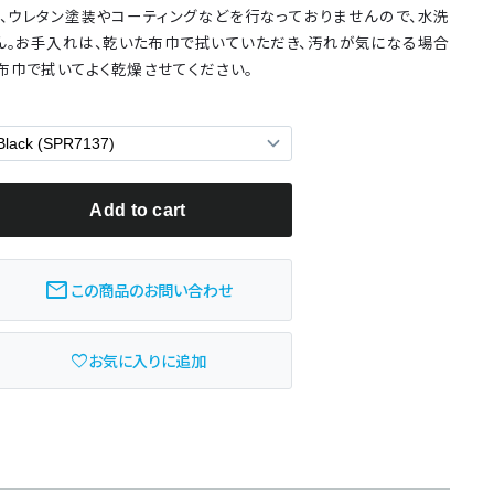
、ウレタン塗装やコーティングなどを行なっておりませんので、水洗
ん。お手入れは、乾いた布巾で拭いていただき、汚れが気になる場合
布巾で拭いてよく乾燥させてください。
mail
この商品のお問い合わせ
お気に入りに追加
favorite_border