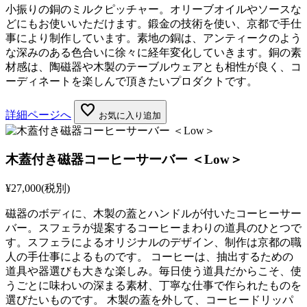
小振りの銅のミルクピッチャー。オリーブオイルやソースな
どにもお使いいただけます。鍛金の技術を使い、京都で手仕
事により制作しています。素地の銅は、アンティークのよう
な深みのある色合いに徐々に経年変化していきます。銅の素
材感は、陶磁器や木製のテーブルウェアとも相性が良く、コ
ーディネートを楽しんで頂きたいプロダクトです。
favorite
詳細ページへ
お気に入り追加
木蓋付き磁器コーヒーサーバー ＜Low＞
¥27,000
(税別)
磁器のボディに、木製の蓋とハンドルが付いたコーヒーサー
バー。スフェラが提案するコーヒーまわりの道具のひとつで
す。スフェラによるオリジナルのデザイン、制作は京都の職
人の手仕事によるものです。 コーヒーは、抽出するための
道具や器選びも大きな楽しみ。毎日使う道具だからこそ、使
うごとに味わいの深まる素材、丁寧な仕事で作られたものを
選びたいものです。 木製の蓋を外して、コーヒードリッパ