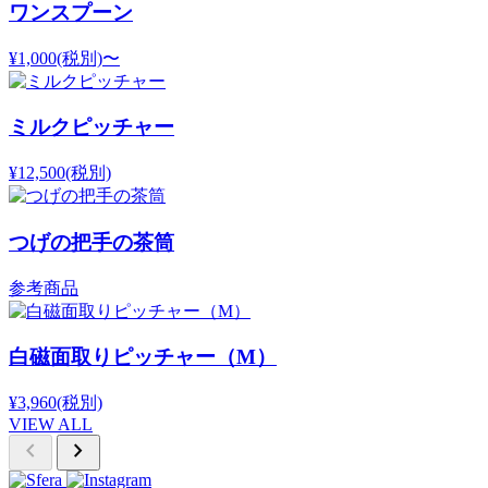
ワンスプーン
¥1,000
(税別)
〜
ミルクピッチャー
¥12,500
(税別)
つげの把手の茶筒
参考商品
白磁面取りピッチャー（M）
¥3,960
(税別)
VIEW ALL
chevron_left
chevron_right