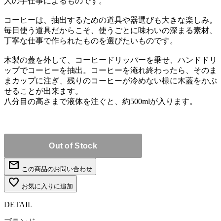
人の手仕事によるものです。
コーヒーは、抽出するための道具や器選びも大きな楽しみ。
毎日使う道具だからこそ、使うごとに味わいの深まる素材、
丁寧な仕事で作られたものを選びたいものです。
木製の蓋を外して、コーヒードリッパーを乗せ、ハンドドリ
ップでコーヒーを抽出。コーヒーを淹れ終わったら、そのま
まカップに注ぎ、残りのコーヒーが冷めない様に木蓋をかぶ
せることが出来ます。
八分目の高さまで液体を注ぐと、約500mlが入ります。
mail
この商品のお問い合わせ
favorite_border
お気に入りに追加
DETAIL