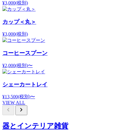
¥3,000
(税別)
カップ＜丸＞
¥3,000
(税別)
コーヒースプーン
¥2,000
(税別)
〜
シェーカートレイ
¥13,500
(税別)
〜
VIEW ALL
chevron_left
chevron_right
器とインテリア雑貨