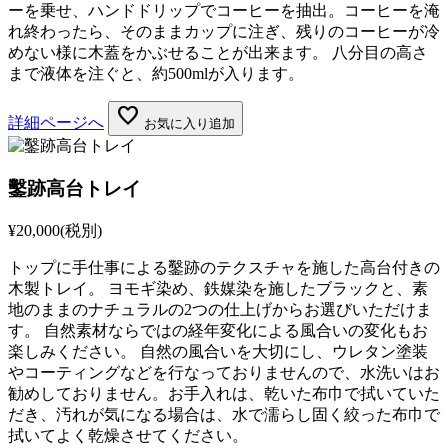
ーを乗せ、ハンドドリップでコーヒーを抽出。コーヒーを淹
れ終わったら、そのままカップに注ぎ、残りのコーヒーが冷
めない様に木蓋をかぶせることが出来ます。 八分目の高さ
まで液体を注ぐと、約500mlが入ります。
favorite
詳細ページへ
お気に入り追加
鑿跡高台トレイ
¥20,000
(税別)
トップに手仕事による鑿跡のテクスチャを施した高台付きの
木製トレイ。 ヨモギ染め、鉄媒染を施したブラックと、素
地のままのナチュラルの2つの仕上げからお選びいただけま
す。 自然素材ならではの経年変化による風合いの変化もお
楽しみください。 自然の風合いを大切にし、ウレタン塗装
やコーティングなどを行なっておりませんので、水洗いはお
勧めしておりません。お手入れは、乾いた布巾で拭いていた
だき、汚れが気になる場合は、水で濡らし固く絞った布巾で
拭いてよく乾燥させてください。