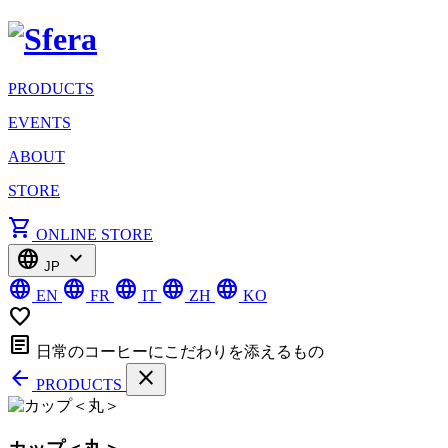
PRODUCTS
EVENTS
ABOUT
STORE
shopping_cart
ONLINE STORE
language
expand_more
JP
language
language
language
language
language
EN
FR
IT
ZH
KO
favorite_border
article
日常のコーヒーにこだわりを添えるもの
arrow_back
close
PRODUCTS