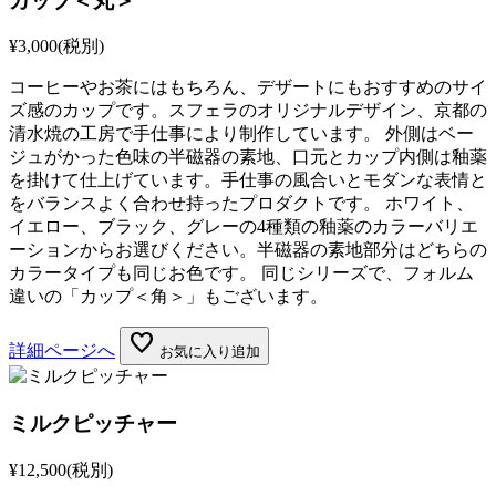
カップ＜丸＞
¥3,000
(税別)
コーヒーやお茶にはもちろん、デザートにもおすすめのサイ
ズ感のカップです。スフェラのオリジナルデザイン、京都の
清水焼の工房で手仕事により制作しています。 外側はベー
ジュがかった色味の半磁器の素地、口元とカップ内側は釉薬
を掛けて仕上げています。手仕事の風合いとモダンな表情と
をバランスよく合わせ持ったプロダクトです。 ホワイト、
イエロー、ブラック、グレーの4種類の釉薬のカラーバリエ
ーションからお選びください。半磁器の素地部分はどちらの
カラータイプも同じお色です。 同じシリーズで、フォルム
違いの「カップ＜角＞」もございます。
favorite
詳細ページへ
お気に入り追加
ミルクピッチャー
¥12,500
(税別)