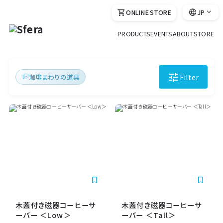
language
expand_more
shopping_cart
JP
ONLINE STORE
language
EN
PRODUCTS
EVENTS
ABOUT
STORE
language
FR
language
IT
tune
Filter
珈琲まわりの道具
collections
language
ZH
language
KO
bookmark_border
bookmark_border
木蓋付き磁器コーヒーサ
木蓋付き磁器コーヒーサ
ーバー ＜Low＞
ーバー ＜Tall＞