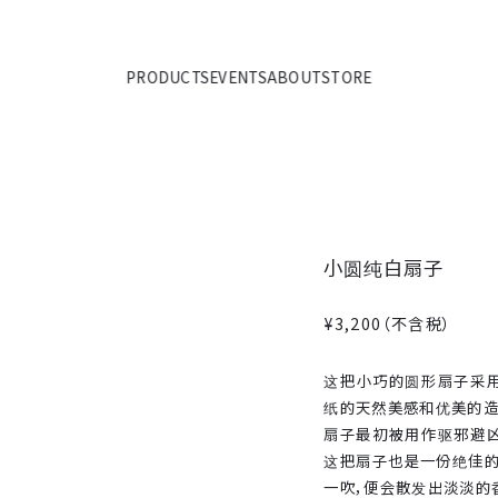
PRODUCTS
EVENTS
ABOUT
STORE
小圆纯白扇子
¥3,200
（不含税）
这把小巧的圆形扇子采
纸的天然美感和优美的造
扇子最初被用作驱邪避凶
这把扇子也是一份绝佳的
一吹，便会散发出淡淡的