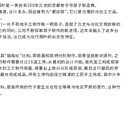
，相叶是一家拥有300年历史的京都老字号扇子制造商。
精湛，设计复杂，因此被称为“都团扇”。它们是优雅的传统工艺品，
。
们一丝不苟地手工制作每一把扇子，造就了历史与传统交相辉映的
艺的同时，公司不断探索扇子制作的新途径，近年来融入了诸多创
扇子技法，这已成为现代相叶的标志性特征。
其“插指绘”结构，即扇面和扇柄分别制作，扇骨呈放射状排列，之
的制作需要经过16道工序。从最初的设计开始，首先加工构成扇架
木刻工艺制作扇面，接着贴上背衬以形成扇架，最后进行最后的修
，最终完成成品。所有工序均由技艺精湛的工匠手工完成，其中许多
料，扇架所用的竹子是生长在佐贺等寒冷地区平原的真竹，这种竹
。