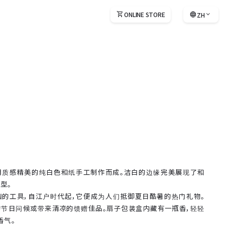
shopping_cart
ONLINE STORE
language
expand_more
ZH
language
JP
language
EN
language
FR
language
IT
language
KO
用质感精美的纯白色和纸手工制作而成。洁白的边缘完美展现了和
型。
的工具，自江户时代起，它便成为人们抵御夏日酷暑的热门礼物。
节日问候或带来清凉的馈赠佳品。扇子包装盒内藏有一瓶香，轻轻
香气。