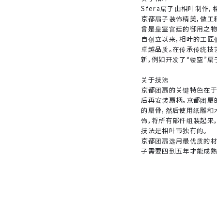
Sfera扇子由相叶制作
京都扇子装饰精美，做工
曾是皇室宫廷的御用之物
自创立以来，相叶的工匠
卓越品质。在传承传统技
新，例如开发了“镂空”
关于技法
京都团扇的关键特色在于
后再安装扇柄。京都团扇
的扇骨，然后使用纸雕和
饰，将所有部件组装起来
技法是相叶市独有的。
京都团扇选用最优质的材
子需要四到五年才能成熟