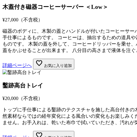
木蓋付き磁器コーヒーサーバー ＜Low＞
¥27,000
（不含税）
磁器のボディに、木製の蓋とハンドルが付いたコーヒーサー
手仕事によるものです。 コーヒーは、抽出するための道具
ものです。 木製の蓋を外して、コーヒードリッパーを乗せ
蓋をかぶせることが出来ます。 八分目の高さまで液体を注ぐと
favorite
詳細ページへ
お気に入り追加
鑿跡高台トレイ
¥20,000
（不含税）
トップに手仕事による鑿跡のテクスチャを施した高台付きの木
然素材ならではの経年変化による風合いの変化もお楽しみく
ません。お手入れは、乾いた布巾で拭いていただき、汚れが
favorite