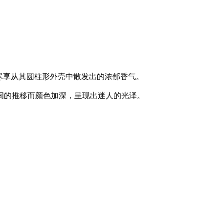
尽享从其圆柱形外壳中散发出的浓郁香气。
间的推移而颜色加深，呈现出迷人的光泽。