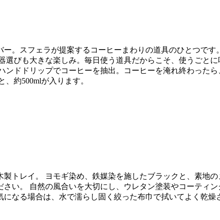
バー。スフェラが提案するコーヒーまわりの道具のひとつです
や器選びも大きな楽しみ。毎日使う道具だからこそ、使うごとに
、ハンドドリップでコーヒーを抽出。コーヒーを淹れ終わったら
、約500mlが入ります。
製トレイ。 ヨモギ染め、鉄媒染を施したブラックと、素地の
ださい。 自然の風合いを大切にし、ウレタン塗装やコーティン
気になる場合は、水で濡らし固く絞った布巾で拭いてよく乾燥