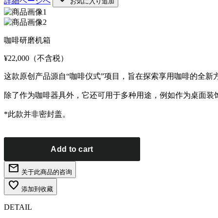
詳細ページへ
お気に入り追加
咖啡研磨机箱
¥22,000
（不含税）
这款原创产品源自“咖啡仪式”项目，旨在探索享用咖啡的全
除了作为咖啡器具外，它还可用于多种用途，例如作为桌面装
*此款并非密封盖。
mail
关于此商品的咨询
favorite_border
添加到收藏
DETAIL