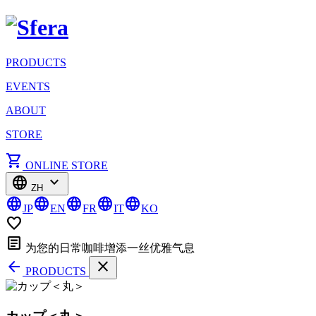
PRODUCTS
EVENTS
ABOUT
STORE
shopping_cart
ONLINE STORE
language
expand_more
ZH
language
language
language
language
language
JP
EN
FR
IT
KO
favorite_border
article
为您的日常咖啡增添一丝优雅气息
arrow_back
close
PRODUCTS