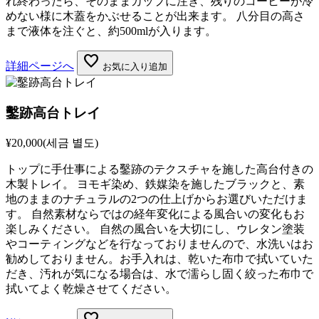
れ終わったら、そのままカップに注ぎ、残りのコーヒーが冷
めない様に木蓋をかぶせることが出来ます。 八分目の高さ
まで液体を注ぐと、約500mlが入ります。
favorite
詳細ページへ
お気に入り追加
鑿跡高台トレイ
¥20,000
(세금 별도)
トップに手仕事による鑿跡のテクスチャを施した高台付きの
木製トレイ。 ヨモギ染め、鉄媒染を施したブラックと、素
地のままのナチュラルの2つの仕上げからお選びいただけま
す。 自然素材ならではの経年変化による風合いの変化もお
楽しみください。 自然の風合いを大切にし、ウレタン塗装
やコーティングなどを行なっておりませんので、水洗いはお
勧めしておりません。お手入れは、乾いた布巾で拭いていた
だき、汚れが気になる場合は、水で濡らし固く絞った布巾で
拭いてよく乾燥させてください。
favorite