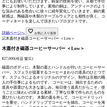
どにもお使いいただけます。鍛金の技術を使い、京都で手仕
事により制作しています。素地の銅は、アンティークのよう
な深みのある色合いに徐々に経年変化していきます。銅の素
材感は、陶磁器や木製のテーブルウェアとも相性が良く、コ
ーディネートを楽しんで頂きたいプロダクトです。
favorite
詳細ページへ
お気に入り追加
木蓋付き磁器コーヒーサーバー ＜Low＞
¥27,000
(세금 별도)
磁器のボディに、木製の蓋とハンドルが付いたコーヒーサー
バー。スフェラが提案するコーヒーまわりの道具のひとつで
す。スフェラによるオリジナルのデザイン、制作は京都の職
人の手仕事によるものです。 コーヒーは、抽出するための
道具や器選びも大きな楽しみ。毎日使う道具だからこそ、使
うごとに味わいの深まる素材、丁寧な仕事で作られたものを
選びたいものです。 木製の蓋を外して、コーヒードリッパ
ーを乗せ、ハンドドリップでコーヒーを抽出。コーヒーを淹