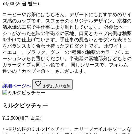
¥3,000
(세금 별도)
コーヒーやお茶にはもちろん、デザートにもおすすめのサイ
ズ感のカップです。スフェラのオリジナルデザイン、京都の
清水焼の工房で手仕事により制作しています。 外側はベー
ジュがかった色味の半磁器の素地、口元とカップ内側は釉薬
を掛けて仕上げています。手仕事の風合いとモダンな表情と
をバランスよく合わせ持ったプロダクトです。 ホワイト、
イエロー、ブラック、グレーの4種類の釉薬のカラーバリエ
ーションからお選びください。半磁器の素地部分はどちらの
カラータイプも同じお色です。 同じシリーズで、フォルム
違いの「カップ＜角＞」もございます。
favorite
詳細ページへ
お気に入り追加
ミルクピッチャー
¥12,500
(세금 별도)
小振りの銅のミルクピッチャー。オリーブオイルやソースな