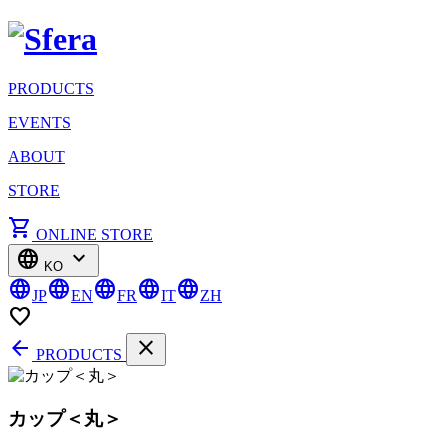
PRODUCTS
EVENTS
ABOUT
STORE
shopping_cart
ONLINE STORE
language
expand_more
KO
language
language
language
language
language
JP
EN
FR
IT
ZH
favorite_border
arrow_back
close
PRODUCTS
カップ＜丸＞