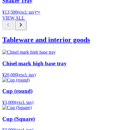
Shaker Tray
¥13,500
(excl. tax)
〜
VIEW ALL
chevron_left
chevron_right
Tableware and interior goods
Chisel mark high base tray
¥20,000
(excl. tax)
Cup (round)
¥3,000
(excl. tax)
Cup (Square)
¥3,000
(excl. tax)