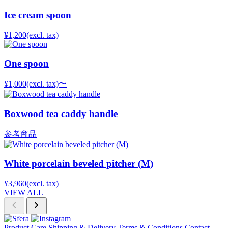
Ice cream spoon
¥1,200
(excl. tax)
One spoon
¥1,000
(excl. tax)
〜
Boxwood tea caddy handle
参考商品
White porcelain beveled pitcher (M)
¥3,960
(excl. tax)
VIEW ALL
chevron_left
chevron_right
Product Care
Shipping & Delivery
Terms & Conditions
Contact