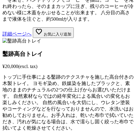
れ終わったら、そのままカップに注ぎ、残りのコーヒーが冷
めない様に木蓋をかぶせることが出来ます。 八分目の高さ
まで液体を注ぐと、約500mlが入ります。
favorite
詳細ページへ
お気に入り追加
鑿跡高台トレイ
¥20,000
(excl. tax)
トップに手仕事による鑿跡のテクスチャを施した高台付きの
木製トレイ。 ヨモギ染め、鉄媒染を施したブラックと、素
地のままのナチュラルの2つの仕上げからお選びいただけま
す。 自然素材ならではの経年変化による風合いの変化もお
楽しみください。 自然の風合いを大切にし、ウレタン塗装
やコーティングなどを行なっておりませんので、水洗いはお
勧めしておりません。お手入れは、乾いた布巾で拭いていた
だき、汚れが気になる場合は、水で濡らし固く絞った布巾で
拭いてよく乾燥させてください。