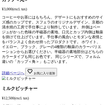
¥3,000
(excl. tax)
コーヒーやお茶にはもちろん、デザートにもおすすめのサイ
ズ感のカップです。スフェラのオリジナルデザイン、京都の
清水焼の工房で手仕事により制作しています。 外側はベー
ジュがかった色味の半磁器の素地、口元とカップ内側は釉薬
を掛けて仕上げています。手仕事の風合いとモダンな表情と
をバランスよく合わせ持ったプロダクトです。 ホワイト、
イエロー、ブラック、グレーの4種類の釉薬のカラーバリエ
ーションからお選びください。半磁器の素地部分はどちらの
カラータイプも同じお色です。 同じシリーズで、フォルム
違いの「カップ＜角＞」もございます。
favorite
詳細ページへ
お気に入り追加
ミルクピッチャー
¥12,500
(excl. tax)