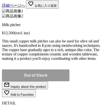
favorite
詳細ページへ
お気に入り追加
Milk pitcher
¥12,500
(excl. tax)
This small copper milk pitcher can also be used for olive oil and
sauces. It's handcrafted in Kyoto using metalworking techniques.
The copper base gradually ages to a rich, antique-like color. The
texture of copper complements ceramic and wooden tableware,
making it a product you'll enjoy coordinating with other items.
mail
Inquiry about this product
favorite_border
Add to Favorites
DETAIL