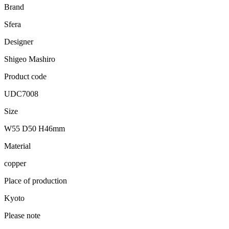
Brand
Sfera
Designer
Shigeo Mashiro
Product code
UDC7008
Size
W55 D50 H46mm
Material
copper
Place of production
Kyoto
Please note