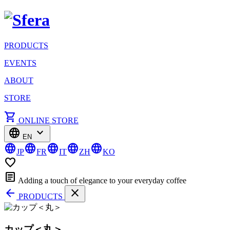
PRODUCTS
EVENTS
ABOUT
STORE
shopping_cart
ONLINE STORE
language
expand_more
EN
language
language
language
language
language
JP
FR
IT
ZH
KO
favorite_border
article
Adding a touch of elegance to your everyday coffee
arrow_back
close
PRODUCTS
カップ＜丸＞