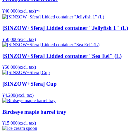
¥40,000
(excl. tax)
〜
[SINZOW+Sfera] Lidded container "Jellyfish 1" (L)
¥50,000
(excl. tax)
[SINZOW+Sfera] Lidded container "Sea Eel" (L)
¥50,000
(excl. tax)
[SINZOW+Sfera] Cup
¥4,200
(excl. tax)
Birdseye maple barrel tray
¥15,000
(excl. tax)