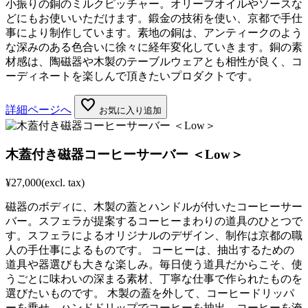
小振りの銅のミルクピッチャー。オリーブオイルやソースな
どにもお使いいただけます。鍛金の技術を使い、京都で手仕
事により制作しています。素地の銅は、アンティークのよう
な深みのある色合いに徐々に経年変化していきます。銅の素
材感は、陶磁器や木製のテーブルウェアとも相性が良く、コ
ーディネートを楽しんで頂きたいプロダクトです。
favorite
詳細ページへ
お気に入り追加
木蓋付き磁器コーヒーサーバー ＜Low＞
¥27,000
(excl. tax)
磁器のボディに、木製の蓋とハンドルが付いたコーヒーサー
バー。スフェラが提案するコーヒーまわりの道具のひとつで
す。スフェラによるオリジナルのデザイン、制作は京都の職
人の手仕事によるものです。 コーヒーは、抽出するための
道具や器選びも大きな楽しみ。毎日使う道具だからこそ、使
うごとに味わいの深まる素材、丁寧な仕事で作られたものを
選びたいものです。 木製の蓋を外して、コーヒードリッパ
ーを乗せ、ハンドドリップでコーヒーを抽出。コーヒーを淹