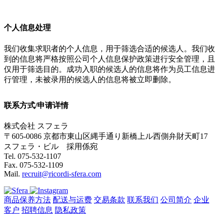
个人信息处理
我们收集求职者的个人信息，用于筛选合适的候选人。我们收
到的信息将严格按照公司个人信息保护政策进行安全管理，且
仅用于筛选目的。成功入职的候选人的信息将作为员工信息进
行管理，未被录用的候选人的信息将被立即删除。
联系方式/申请详情
株式会社 スフェラ
〒605-0086 京都市東山区縄手通り新橋上ル西側弁財天町17
スフェラ・ビル 採用係宛
Tel. 075-532-1107
Fax. 075-532-1109
Mail.
recruit@ricordi-sfera.com
商品保养方法
配送与运费
交易条款
联系我们
公司简介
企业
客户
招聘信息
隐私政策