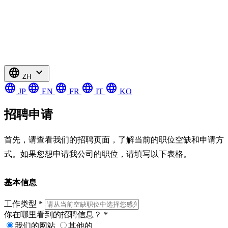
language
expand_more
ZH
language
language
language
language
language
JP
EN
FR
IT
KO
招聘申请
首先，请查看我们的招聘页面，了解当前的职位空缺和申请方
式。如果您想申请我公司的职位，请填写以下表格。
基本信息
工作类型
*
你在哪里看到的招聘信息？
*
我们的网站
其他的