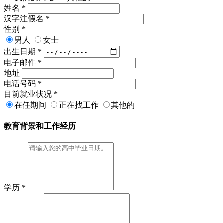
姓名
*
汉字注假名
*
性别
*
男人
女士
出生日期
*
电子邮件
*
地址
电话号码
*
目前就业状况
*
在任期间
正在找工作
其他的
教育背景和工作经历
学历
*