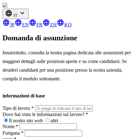
language
expand_more
IT
language
language
language
language
language
JP
EN
FR
ZH
KO
Domanda di assunzione
Innanzitutto, consulta la nostra pagina dedicata alle assunzioni per
maggiori dettagli sulle posizioni aperte e su come candidarsi. Se
desideri candidarti per una posizione presso la nostra azienda,
compila il modulo sottostante.
informazioni di base
Tipo di lavoro
*
Dove hai visto le informazioni sul lavoro?
*
Il nostro sito web
altri
Nome
*
Furigana
*