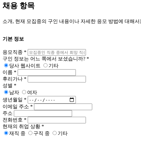
채용 항목
소개, 현재 모집중의 구인 내용이나 자세한 응모 방법에 대해서
기본 정보
응모직종
*
구인 정보는 어느 쪽에서 보셨습니까?
*
당사 웹사이트
기타
이름
*
후리가나
*
성별
*
남자
여자
생년월일
*
이메일 주소
*
주소
전화번호
*
현재의 취업 상황
*
재직 중
구직 중
기타