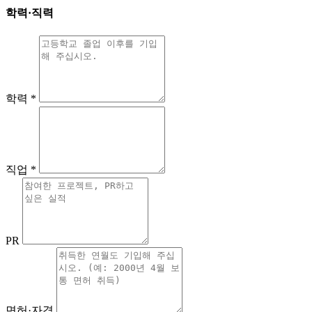
학력·직력
학력
*
직업
*
PR
면허·자격