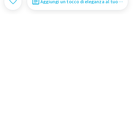
favorite_border
article
Aggiungi un tocco di eleganza al tuo caffè quotidiano
STRUMENTI CORREL
ATI AL CAFFÈ