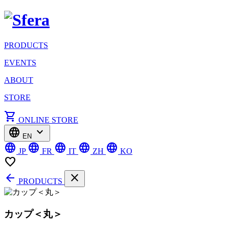
PRODUCTS
EVENTS
ABOUT
STORE
shopping_cart
ONLINE STORE
language
expand_more
EN
language
language
language
language
language
JP
FR
IT
ZH
KO
favorite_border
arrow_back
close
PRODUCTS
カップ＜丸＞