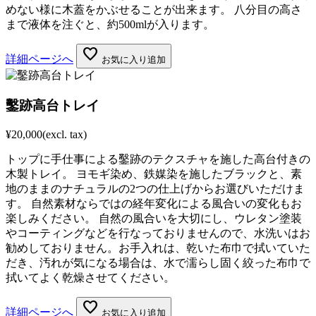
めない様に木蓋をかぶせることが出来ます。 八分目の高さ
まで液体を注ぐと、約500mlが入ります。
favorite
詳細ページへ
お気に入り追加
鑿跡高台トレイ
¥20,000
(excl. tax)
トップに手仕事による鑿跡のテクスチャを施した高台付きの
木製トレイ。 ヨモギ染め、鉄媒染を施したブラックと、素
地のままのナチュラルの2つの仕上げからお選びいただけま
す。 自然素材ならではの経年変化による風合いの変化もお
楽しみください。 自然の風合いを大切にし、ウレタン塗装
やコーティングなどを行なっておりませんので、水洗いはお
勧めしておりません。お手入れは、乾いた布巾で拭いていた
だき、汚れが気になる場合は、水で濡らし固く絞った布巾で
拭いてよく乾燥させてください。
favorite
詳細ページへ
お気に入り追加