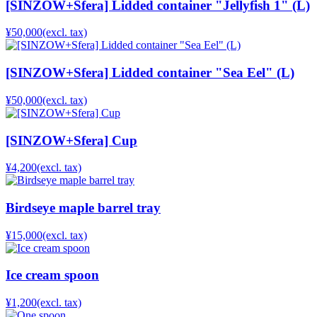
[SINZOW+Sfera] Lidded container "Jellyfish 1" (L)
¥50,000
(excl. tax)
[SINZOW+Sfera] Lidded container "Sea Eel" (L)
¥50,000
(excl. tax)
[SINZOW+Sfera] Cup
¥4,200
(excl. tax)
Birdseye maple barrel tray
¥15,000
(excl. tax)
Ice cream spoon
¥1,200
(excl. tax)