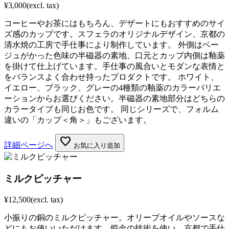
¥3,000
(excl. tax)
コーヒーやお茶にはもちろん、デザートにもおすすめのサイ
ズ感のカップです。スフェラのオリジナルデザイン、京都の
清水焼の工房で手仕事により制作しています。 外側はベー
ジュがかった色味の半磁器の素地、口元とカップ内側は釉薬
を掛けて仕上げています。手仕事の風合いとモダンな表情と
をバランスよく合わせ持ったプロダクトです。 ホワイト、
イエロー、ブラック、グレーの4種類の釉薬のカラーバリエ
ーションからお選びください。半磁器の素地部分はどちらの
カラータイプも同じお色です。 同じシリーズで、フォルム
違いの「カップ＜角＞」もございます。
favorite
詳細ページへ
お気に入り追加
ミルクピッチャー
¥12,500
(excl. tax)
小振りの銅のミルクピッチャー。オリーブオイルやソースな
どにもお使いいただけます。鍛金の技術を使い、京都で手仕