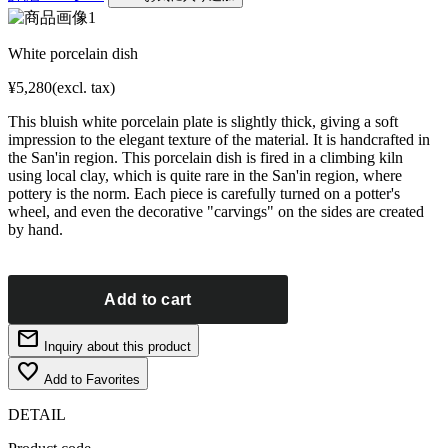
White porcelain dish
¥5,280
(excl. tax)
This bluish white porcelain plate is slightly thick, giving a soft
impression to the elegant texture of the material. It is handcrafted in
the San'in region. This porcelain dish is fired in a climbing kiln
using local clay, which is quite rare in the San'in region, where
pottery is the norm. Each piece is carefully turned on a potter's
wheel, and even the decorative "carvings" on the sides are created
by hand.
mail
Inquiry about this product
favorite_border
Add to Favorites
DETAIL