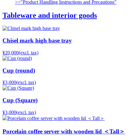
>>"Product Handling Instructions and Precautions"
Tableware and interior goods
Chisel mark high base tray
¥20,000
(excl. tax)
Cup (round)
¥3,000
(excl. tax)
Cup (Square)
¥3,000
(excl. tax)
Porcelain coffee server with wooden lid ＜Tall＞