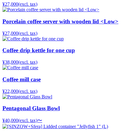
¥27,000
(excl. tax)
Porcelain coffee server with wooden lid <Low>
¥27,000
(excl. tax)
Coffee drip kettle for one cup
¥38,000
(excl. tax)
Coffee mill case
¥22,000
(excl. tax)
Pentagonal Glass Bowl
¥40,000
(excl. tax)
〜