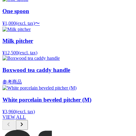
One spoon
¥1,000
(excl. tax)
〜
Milk pitcher
¥12,500
(excl. tax)
Boxwood tea caddy handle
参考商品
White porcelain beveled pitcher (M)
¥3,960
(excl. tax)
VIEW ALL
chevron_left
chevron_right