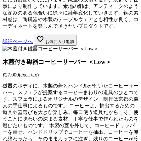
事により制作しています。素地の銅は、アンティークのよう
な深みのある色合いに徐々に経年変化していきます。銅の素
材感は、陶磁器や木製のテーブルウェアとも相性が良く、コ
ーディネートを楽しんで頂きたいプロダクトです。
favorite
詳細ページへ
お気に入り追加
木蓋付き磁器コーヒーサーバー ＜Low＞
¥27,000
(excl. tax)
磁器のボディに、木製の蓋とハンドルが付いたコーヒーサー
バー。スフェラが提案するコーヒーまわりの道具のひとつで
す。スフェラによるオリジナルのデザイン、制作は京都の職
人の手仕事によるものです。 コーヒーは、抽出するための
道具や器選びも大きな楽しみ。毎日使う道具だからこそ、使
うごとに味わいの深まる素材、丁寧な仕事で作られたものを
選びたいものです。 木製の蓋を外して、コーヒードリッパ
ーを乗せ、ハンドドリップでコーヒーを抽出。コーヒーを淹
れ終わったら、そのままカップに注ぎ、残りのコーヒーが冷