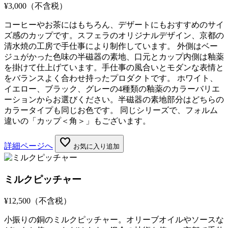
¥3,000
（不含税）
コーヒーやお茶にはもちろん、デザートにもおすすめのサイ
ズ感のカップです。スフェラのオリジナルデザイン、京都の
清水焼の工房で手仕事により制作しています。 外側はベー
ジュがかった色味の半磁器の素地、口元とカップ内側は釉薬
を掛けて仕上げています。手仕事の風合いとモダンな表情と
をバランスよく合わせ持ったプロダクトです。 ホワイト、
イエロー、ブラック、グレーの4種類の釉薬のカラーバリエ
ーションからお選びください。半磁器の素地部分はどちらの
カラータイプも同じお色です。 同じシリーズで、フォルム
違いの「カップ＜角＞」もございます。
favorite
詳細ページへ
お気に入り追加
ミルクピッチャー
¥12,500
（不含税）
小振りの銅のミルクピッチャー。オリーブオイルやソースな