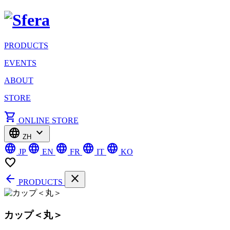
PRODUCTS
EVENTS
ABOUT
STORE
shopping_cart
ONLINE STORE
language
expand_more
ZH
language
language
language
language
language
JP
EN
FR
IT
KO
favorite_border
arrow_back
close
PRODUCTS
カップ＜丸＞