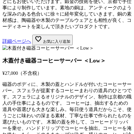
どにもお使いいただけます。鍛金の技術を使い、京都で手仕
事により制作しています。素地の銅は、アンティークのよう
な深みのある色合いに徐々に経年変化していきます。銅の素
材感は、陶磁器や木製のテーブルウェアとも相性が良く、コ
ーディネートを楽しんで頂きたいプロダクトです。
favorite
詳細ページへ
お気に入り追加
木蓋付き磁器コーヒーサーバー ＜Low＞
¥27,000
（不含税）
磁器のボディに、木製の蓋とハンドルが付いたコーヒーサー
バー。スフェラが提案するコーヒーまわりの道具のひとつで
す。スフェラによるオリジナルのデザイン、制作は京都の職
人の手仕事によるものです。 コーヒーは、抽出するための
道具や器選びも大きな楽しみ。毎日使う道具だからこそ、使
うごとに味わいの深まる素材、丁寧な仕事で作られたものを
選びたいものです。 木製の蓋を外して、コーヒードリッパ
ーを乗せ、ハンドドリップでコーヒーを抽出。コーヒーを淹