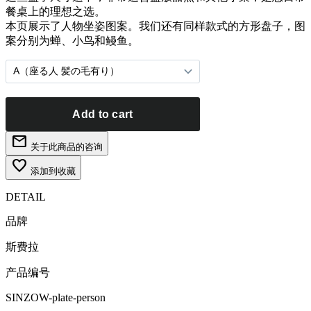
餐桌上的理想之选。
本页展示了人物坐姿图案。我们还有同样款式的方形盘子，图
案分别为蝉、小鸟和鳗鱼。
mail
关于此商品的咨询
favorite_border
添加到收藏
DETAIL
品牌
斯费拉
产品编号
SINZOW-plate-person