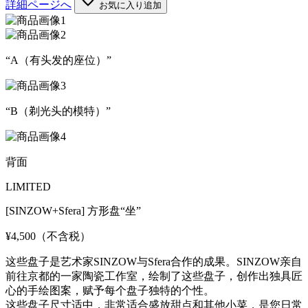
詳細ページへ
お気に入り追加
“A（有头发的座位）”
“B（剃光头的模特）”
背面
LIMITED
[SINZOW+Sfera] 方形盘“坐”
¥4,500
（不含税）
这些盘子是艺术家SINZOW与Sfera合作的成果。SINZOW亲自
前往京都的一家陶瓷工作室，绘制了这些盘子，创作出独具匠
心的手绘图案，赋予每个盘子独特的个性。
这些盘子尺寸适中，非常适合盛放甜点和其他小菜，是您日常