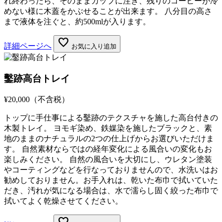
れ終わったら、そのままカップに注ぎ、残りのコーヒーが冷
めない様に木蓋をかぶせることが出来ます。 八分目の高さ
まで液体を注ぐと、約500mlが入ります。
favorite
詳細ページへ
お気に入り追加
鑿跡高台トレイ
¥20,000
（不含税）
トップに手仕事による鑿跡のテクスチャを施した高台付きの
木製トレイ。 ヨモギ染め、鉄媒染を施したブラックと、素
地のままのナチュラルの2つの仕上げからお選びいただけま
す。 自然素材ならではの経年変化による風合いの変化もお
楽しみください。 自然の風合いを大切にし、ウレタン塗装
やコーティングなどを行なっておりませんので、水洗いはお
勧めしておりません。お手入れは、乾いた布巾で拭いていた
だき、汚れが気になる場合は、水で濡らし固く絞った布巾で
拭いてよく乾燥させてください。
favorite