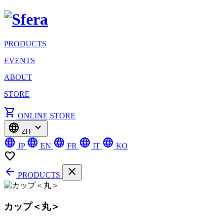
PRODUCTS
EVENTS
ABOUT
STORE
shopping_cart
ONLINE STORE
language
expand_more
ZH
language
language
language
language
language
JP
EN
FR
IT
KO
favorite_border
arrow_back
close
PRODUCTS
カップ＜丸＞