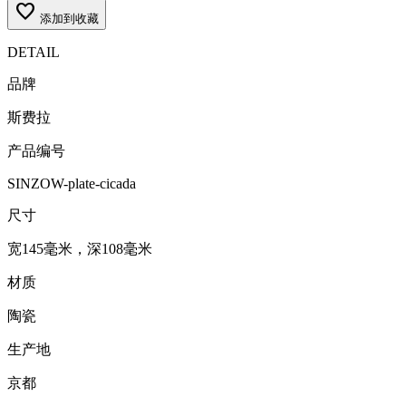
favorite_border
添加到收藏
DETAIL
品牌
斯费拉
产品编号
SINZOW-plate-cicada
尺寸
宽145毫米，深108毫米
材质
陶瓷
生产地
京都