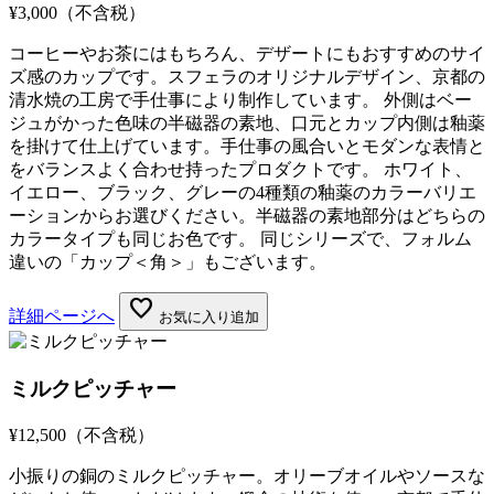
¥3,000
（不含税）
コーヒーやお茶にはもちろん、デザートにもおすすめのサイ
ズ感のカップです。スフェラのオリジナルデザイン、京都の
清水焼の工房で手仕事により制作しています。 外側はベー
ジュがかった色味の半磁器の素地、口元とカップ内側は釉薬
を掛けて仕上げています。手仕事の風合いとモダンな表情と
をバランスよく合わせ持ったプロダクトです。 ホワイト、
イエロー、ブラック、グレーの4種類の釉薬のカラーバリエ
ーションからお選びください。半磁器の素地部分はどちらの
カラータイプも同じお色です。 同じシリーズで、フォルム
違いの「カップ＜角＞」もございます。
favorite
詳細ページへ
お気に入り追加
ミルクピッチャー
¥12,500
（不含税）
小振りの銅のミルクピッチャー。オリーブオイルやソースな