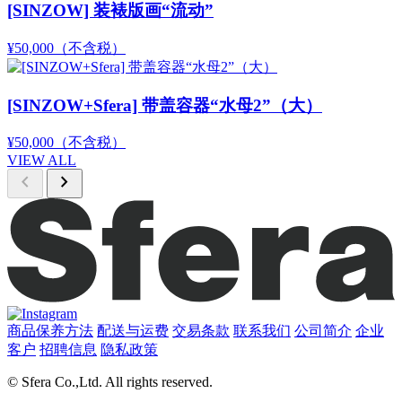
[SINZOW] 装裱版画“流动”
¥50,000
（不含税）
[SINZOW+Sfera] 带盖容器“水母2”（大）
¥50,000
（不含税）
VIEW ALL
chevron_left
chevron_right
商品保养方法
配送与运费
交易条款
联系我们
公司简介
企业
客户
招聘信息
隐私政策
© Sfera Co.,Ltd. All rights reserved.