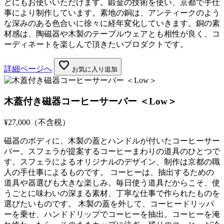
どにもお使いいただけます。鍛金の技術を使い、京都で手仕
事により制作しています。素地の銅は、アンティークのよう
な深みのある色合いに徐々に経年変化していきます。銅の素
材感は、陶磁器や木製のテーブルウェアとも相性が良く、コ
ーディネートを楽しんで頂きたいプロダクトです。
favorite
詳細ページへ
お気に入り追加
木蓋付き磁器コーヒーサーバー ＜Low＞
¥27,000
（不含税）
磁器のボディに、木製の蓋とハンドルが付いたコーヒーサー
バー。スフェラが提案するコーヒーまわりの道具のひとつで
す。スフェラによるオリジナルのデザイン、制作は京都の職
人の手仕事によるものです。 コーヒーは、抽出するための
道具や器選びも大きな楽しみ。毎日使う道具だからこそ、使
うごとに味わいの深まる素材、丁寧な仕事で作られたものを
選びたいものです。 木製の蓋を外して、コーヒードリッパ
ーを乗せ、ハンドドリップでコーヒーを抽出。コーヒーを淹