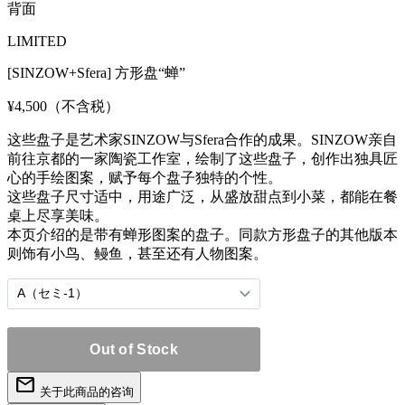
背面
LIMITED
[SINZOW+Sfera] 方形盘“蝉”
¥4,500
（不含税）
这些盘子是艺术家SINZOW与Sfera合作的成果。SINZOW亲自
前往京都的一家陶瓷工作室，绘制了这些盘子，创作出独具匠
心的手绘图案，赋予每个盘子独特的个性。
这些盘子尺寸适中，用途广泛，从盛放甜点到小菜，都能在餐
桌上尽享美味。
本页介绍的是带有蝉形图案的盘子。同款方形盘子的其他版本
则饰有小鸟、鳗鱼，甚至还有人物图案。
mail
关于此商品的咨询