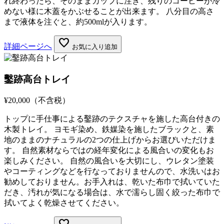
れ終わったら、そのままカップに注ぎ、残りのコーヒーが冷
めない様に木蓋をかぶせることが出来ます。 八分目の高さ
まで液体を注ぐと、約500mlが入ります。
favorite
詳細ページへ
お気に入り追加
鑿跡高台トレイ
¥20,000
（不含税）
トップに手仕事による鑿跡のテクスチャを施した高台付きの
木製トレイ。 ヨモギ染め、鉄媒染を施したブラックと、素
地のままのナチュラルの2つの仕上げからお選びいただけま
す。 自然素材ならではの経年変化による風合いの変化もお
楽しみください。 自然の風合いを大切にし、ウレタン塗装
やコーティングなどを行なっておりませんので、水洗いはお
勧めしておりません。お手入れは、乾いた布巾で拭いていた
だき、汚れが気になる場合は、水で濡らし固く絞った布巾で
拭いてよく乾燥させてください。
favorite