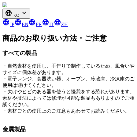
language
expand_more
KO
language
language
language
language
language
JP
EN
FR
IT
ZH
商品のお取り扱い方法・ご注意
すべての製品
・自然素材を使用し、手作りで制作しているため、風合いや
サイズに個体差があります。
・電子レンジ、食器洗い器、オーブン、冷蔵庫、冷凍庫のご
使用は避けてください。
・欠けやヒビのある器を使うと怪我をする恐れがあります。
素材や技法によっては修理が可能な製品もありますのでご相
談ください。
・素材ごとの使用上のご注意もあわせてお読みください。
金属製品