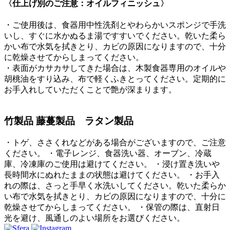
〈仕上げ別のご注意：オイルフィニッシュ〉
・ご使用後は、食器用中性洗剤とやわらかいスポンジで手洗
いし、すぐに水かぬるま湯ですすいでください。乾いた柔ら
かい布で水気を拭きとり、カビの原因になりますので、十分
に乾燥させてからしまってください。
・表面がカサカサしてきた場合は、木製食器専用のオイルや
胡桃油をすり込み、布で軽くふきとってください。定期的に
お手入れしていただくことで艶が深まります。
竹製品 藤蔓製品 ラタン製品
・トゲ、ささくれなどがある場合がございますので、ご注意
ください。 ・電子レンジ、食器洗い器、オーブン、冷蔵
庫、冷凍庫のご使用は避けてください。 ・浸け置き洗いや
長時間水にぬれたままの状態は避けてください。 ・お手入
れの際は、さっと手早く水洗いしてください。乾いた柔らか
い布で水気を拭きとり、カビの原因になりますので、十分に
乾燥させてからしまってください。 ・保管の際は、直射日
光を避け、風通しのよい場所をお選びください。