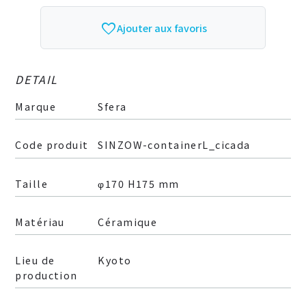
favorite_border
Ajouter aux favoris
DETAIL
Marque
Sfera
Code produit
SINZOW-containerL_cicada
Taille
φ170 H175 mm
Matériau
Céramique
Lieu de
Kyoto
production